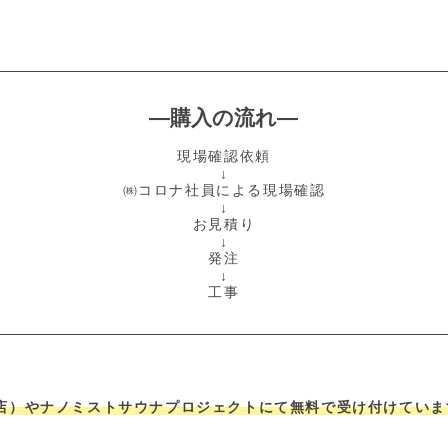
―購入の流れ―
現場確認依頼
↓
㈱コロナ社員による現場確認
↓
お見積り
↓
発注
↓
工事
店）やナノミストサウナプロジェクトにて無料で受け付けていま